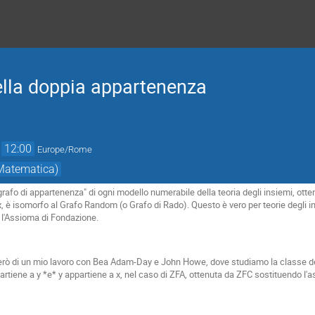
ella doppia appartenenza
→
12:00
Europe/Rome
 Matematica)
"grafo di appartenenza" di ogni modello numerabile della teoria degli insiemi, otte
x, è isomorfo al Grafo Random (o Grafo di Rado). Questo è vero per teorie degli
 l'Assioma di Fondazione.
erò di un mio lavoro con Bea Adam-Day e John Howe, dove studiamo la classe dei 
artiene a y *e* y appartiene a x, nel caso di ZFA, ottenuta da ZFC sostituendo l'