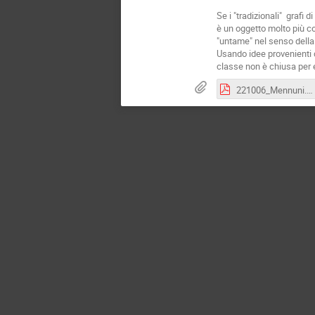
Se i "tradizionali" grafi
è un oggetto molto più c
"untame" nel senso della 
Usando idee provenienti d
classe non è chiusa per
221006_Mennuni.pdf