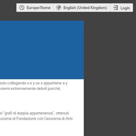
Europe/Rome
English (United Kingdom)
Login
nuto collegando x e y se x appartiene a y
 insiemi estremamente deboli purché,
"grafi di doppia appartenenza", ottenuti
assioma di Fondazione con l'assioma di Anti-