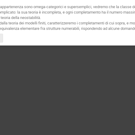
 di appartenenza sono omega-categorici e supersemplici, vedremo che la classe de
omplicato: la sua teoria è incompleta, e ogni completamento ha il numero mass
teoria della neostabilità.
alla teoria dei modelli finiti, caratterizzeremo i completamenti di cui sopra, e 
 equivalenza elementare fra strutture numerabili, rispondendo ad alcune doma