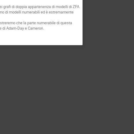
i grafi di doppia appartenenza di modelli di ZFA
imo di modelli numerabili ed è estremamente
mostreremo che la parte numerabile di questa
nde di Adam-Day e Cameron.