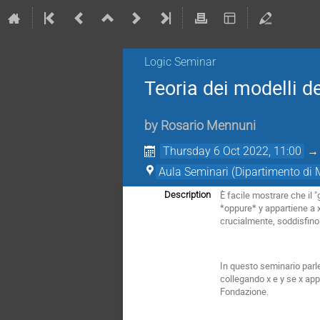
Logic Seminar
Teoria dei modelli d
by
Rosario Mennuni
Thursday 6 Oct 2022, 11:00
Aula Seminari (Dipartimento di
È facile mostrare che il 
Description
*oppure* y appartiene a 
crucialmente, soddisfino
In questo seminario parl
collegando x e y se x app
Fondazione.